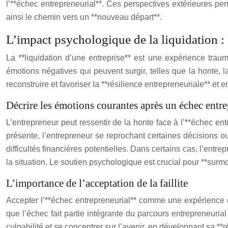
l’**échec entrepreneurial**. Ces perspectives extérieures perm
ainsi le chemin vers un **nouveau départ**.
L’impact psychologique de la liquidation : le
La **liquidation d’une entreprise** est une expérience traum
émotions négatives qui peuvent surgir, telles que la honte, l
reconstruire et favoriser la **résilience entrepreneuriale** et
Décrire les émotions courantes après un échec entre
L’entrepreneur peut ressentir de la honte face à l’**échec ent
présente, l’entrepreneur se reprochant certaines décisions ou a
difficultés financières potentielles. Dans certains cas, l’ent
la situation. Le soutien psychologique est crucial pour **surmo
L’importance de l’acceptation de la faillite
Accepter l’**échec entrepreneurial** comme une expérience d
que l’échec fait partie intégrante du parcours entrepreneurial
culpabilité et se concentrer sur l’avenir, en développant sa **r