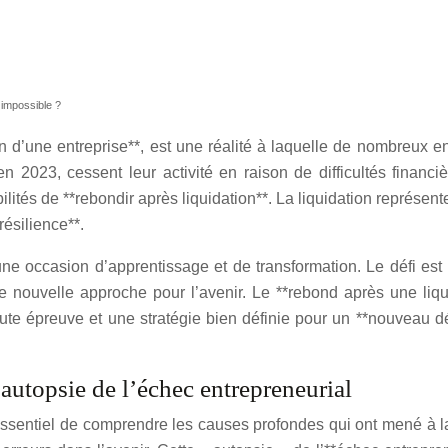
 impossible ?
ation d’une entreprise**, est une réalité à laquelle de nombreu
en 2023, cessent leur activité en raison de difficultés financi
ités de **rebondir après liquidation**. La liquidation représen
résilience**.
e occasion d’apprentissage et de transformation. Le défi est
e nouvelle approche pour l’avenir. Le **rebond après une li
oute épreuve et une stratégie bien définie pour un **nouveau dé
’autopsie de l’échec entrepreneurial
t essentiel de comprendre les causes profondes qui ont mené à l