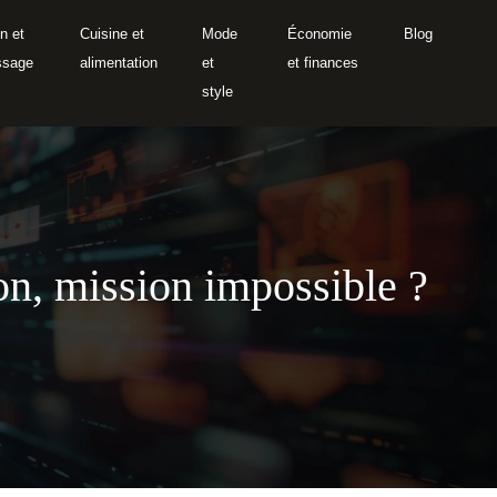
n et
Cuisine et
Mode
Économie
Blog
ssage
alimentation
et
et finances
style
ion, mission impossible ?