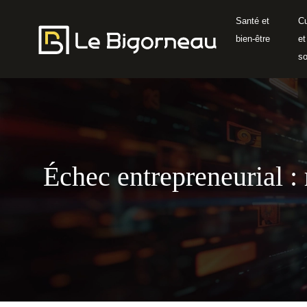
Santé et
Cu
bien-être
et
so
Échec entrepreneurial : 