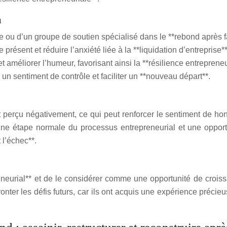
n
ou d’un groupe de soutien spécialisé dans le **rebond après fai
présent et réduire l’anxiété liée à la **liquidation d’entreprise**
 améliorer l’humeur, favorisant ainsi la **résilience entrepreneu
r un sentiment de contrôle et faciliter un **nouveau départ**.
erçu négativement, ce qui peut renforcer le sentiment de honte 
une étape normale du processus entrepreneurial et une opportun
 l’échec**.
preneurial** et de le considérer comme une opportunité de croi
onter les défis futurs, car ils ont acquis une expérience précie