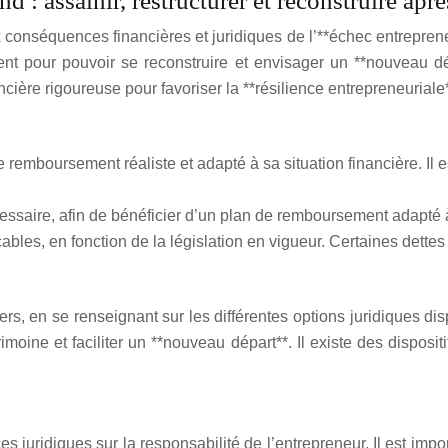
d : assainir, restructurer et reconstruire apr
conséquences financières et juridiques de l’**échec entrepreneuri
ent pour pouvoir se reconstruire et envisager un **nouveau d
ière rigoureuse pour favoriser la **résilience entrepreneuriale*
remboursement réaliste et adapté à sa situation financière. Il e
cessaire, afin de bénéficier d’un plan de remboursement adapté 
ables, en fonction de la législation en vigueur. Certaines dette
rs, en se renseignant sur les différentes options juridiques di
imoine et faciliter un **nouveau départ**. Il existe des disposi
es juridiques sur la responsabilité de l’entrepreneur. Il est i