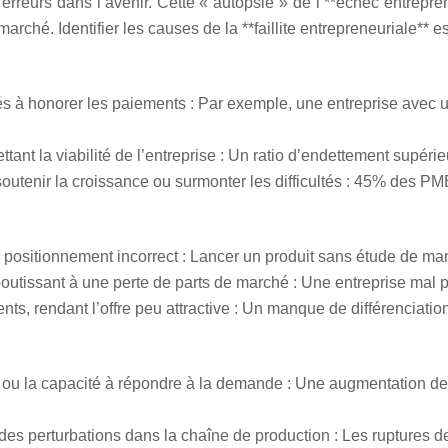
erreurs dans l’avenir. Cette « autopsie » de l’**échec entrepre
marché. Identifier les causes de la **faillite entrepreneuriale** 
tés à honorer les paiements : Par exemple, une entreprise avec un
nt la viabilité de l’entreprise : Un ratio d’endettement supéri
outenir la croissance ou surmonter les difficultés : 45% des PME
positionnement incorrect : Lancer un produit sans étude de m
boutissant à une perte de parts de marché : Une entreprise mal 
ents, rendant l’offre peu attractive : Un manque de différenciati
ts ou la capacité à répondre à la demande : Une augmentation de
 des perturbations dans la chaîne de production : Les ruptures de