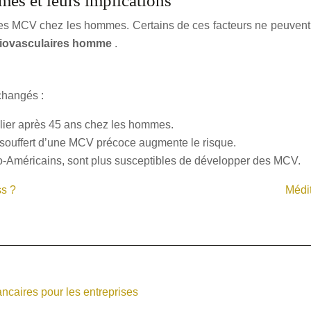
mes et leurs implications
es MCV chez les hommes. Certains de ces facteurs ne peuvent êt
diovasculaires homme
.
 changés :
ulier après 45 ans chez les hommes.
t souffert d’une MCV précoce augmente le risque.
fro-Américains, sont plus susceptibles de développer des MCV.
ss ?
Médit
ncaires pour les entreprises