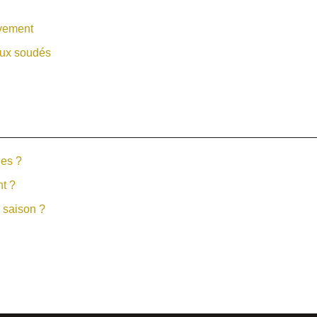
uvement
aux soudés
ues ?
nt ?
 saison ?