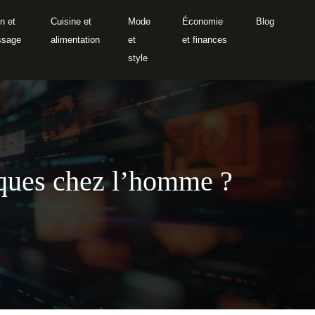
n et
Cuisine et
Mode
Économie
Blog
ssage
alimentation
et
et finances
style
sques chez l’homme ?