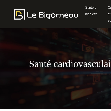
Santé et
Cu
bien-être
et
so
Santé cardiovascula