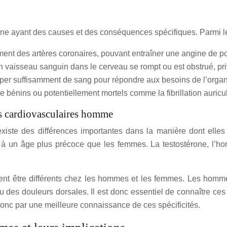
cune ayant des causes et des conséquences spécifiques. Parmi le
ment des artères coronaires, pouvant entraîner une angine de po
un vaisseau sanguin dans le cerveau se rompt ou est obstrué, pr
omper suffisamment de sang pour répondre aux besoins de l’orga
e bénins ou potentiellement mortels comme la fibrillation auricul
s cardiovasculaires homme
ste des différences importantes dans la manière dont elles 
n âge plus précoce que les femmes. La testostérone, l’hormo
t être différents chez les hommes et les femmes. Les hommes
es douleurs dorsales. Il est donc essentiel de connaître ces 
onc par une meilleure connaissance de ces spécificités.